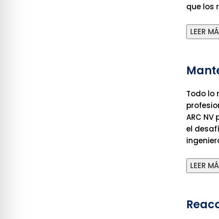
que los 
LEER M
Mante
Todo lo 
profesio
ARC NV p
el desaf
ingenier
LEER M
Reaco