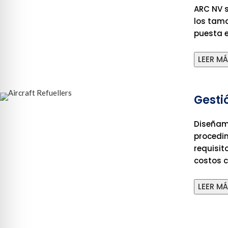
ARC NV s
los tama
puesta 
LEER M
Gesti
Diseñam
procedim
requisit
costos c
LEER M